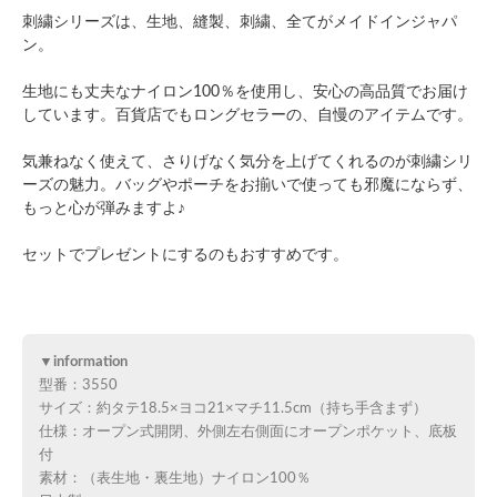
刺繍シリーズは、生地、縫製、刺繍、全てがメイドインジャパ
ン。
生地にも丈夫なナイロン100％を使用し、安心の高品質でお届け
しています。百貨店でもロングセラーの、自慢のアイテムです。
気兼ねなく使えて、さりげなく気分を上げてくれるのが刺繍シリ
ーズの魅力。バッグやポーチをお揃いで使っても邪魔にならず、
もっと心が弾みますよ♪
セットでプレゼントにするのもおすすめです。
▼information
型番：3550
サイズ：約タテ18.5×ヨコ21×マチ11.5cm（持ち手含まず）
仕様：オープン式開閉、外側左右側面にオープンポケット、底板
付
素材：（表生地・裏生地）ナイロン100％