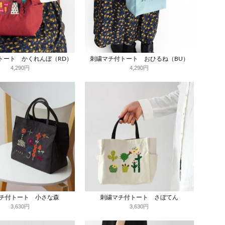
トート かくれんぼ（RD）
刺繍マチ付トート おひるね（BU）
4,290円
4,290円
チ付トート 小さな森
刺繍マチ付トート さぼてん
3,630円
3,630円