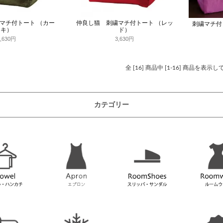
マチ付トート （カー
仲良し猫 刺繍マチ付トート （レッ
刺繍マチ付
キ）
ド）
3,630円
3,630円
全 [16] 商品中 [1-16] 商品を表示
カテゴリー