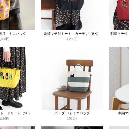
日月 ミニバッグ
刺繍マチ付トート ガーデン（BK）
刺繍マチ付
3,850円
4,290円
ト ドリーム（YE）
ボーダー猫 ミニバッグ
刺繍マ
4,290円
3,520円