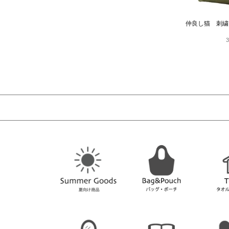
仲良し猫 刺繍