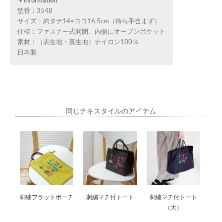
▼information
型番：3548
サイズ：約タテ14×ヨコ16.5cm（持ち手含まず）
仕様：ファスナー式開閉、内側にオープンポケット
素材：（表生地・裏生地）ナイロン100％
日本製
同じテキスタイルのアイテム
刺繍フラットポーチ
刺繍マチ付トート
刺繍マチ付トート
（大）