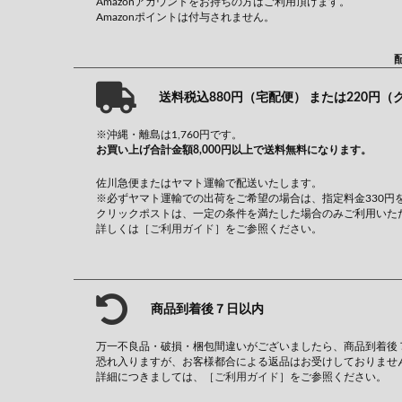
Amazonアカウントをお持ちの方はご利用頂けます。
Amazonポイントは付与されません。
送料税込880円（宅配便） または220円
※沖縄・離島は1,760円です。
お買い上げ合計金額8,000円以上で送料無料になります。
佐川急便またはヤマト運輸で配送いたします。
※必ずヤマト運輸での出荷をご希望の場合は、指定料金330円
クリックポストは、一定の条件を満たした場合のみご利用いた
詳しくは
［ご利用ガイド］
をご参照ください。
商品到着後７日以内
万一不良品・破損・梱包間違いがございましたら、商品到着後
恐れ入りますが、お客様都合による返品はお受けしておりませ
詳細につきましては、
［ご利用ガイド］
をご参照ください。