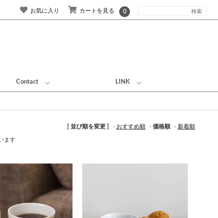
お気に入り
カートを見る
0
Contact
LINK
[ 並び順を変更 ]
-
おすすめ順
-
価格順
-
新着順
ています