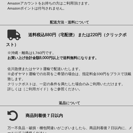
Amazonアカウントをお持ちの方はご利用頂けます。
Amazonポイントは付与されません。
配送方法・送料について
送料税込880円（宅配便） または220円（クリックポ
スト）
※沖縄・離島は1,760円です。
お買い上げ合計金額8,000円以上で送料無料になります。
佐川急便またはヤマト運輸で配送いたします。
※必ずヤマト運輸での出荷をご希望の場合は、指定料金330円をプラスで頂戴
致します。
クリックポストは、一定の条件を満たした場合のみご利用いただけます。
詳しくは
［ご利用ガイド］
をご参照ください。
返品について
商品到着後７日以内
万一不良品・破損・梱包間違いがございましたら、商品到着後７日以内に、メ