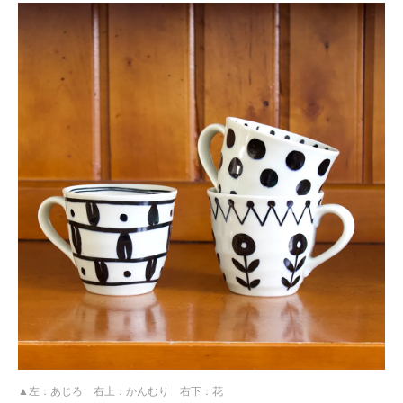
左：あじろ 右上：かんむり 右下：花