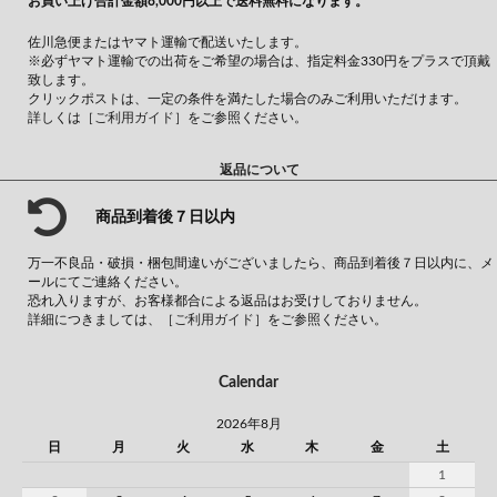
お買い上げ合計金額8,000円以上で送料無料になります。
佐川急便またはヤマト運輸で配送いたします。
※必ずヤマト運輸での出荷をご希望の場合は、指定料金330円をプラスで頂戴
致します。
クリックポストは、一定の条件を満たした場合のみご利用いただけます。
詳しくは
［ご利用ガイド］
をご参照ください。
返品について
商品到着後７日以内
万一不良品・破損・梱包間違いがございましたら、商品到着後７日以内に、メ
ールにてご連絡ください。
恐れ入りますが、お客様都合による返品はお受けしておりません。
詳細につきましては、
［ご利用ガイド］
をご参照ください。
Calendar
2026年8月
日
月
火
水
木
金
土
1