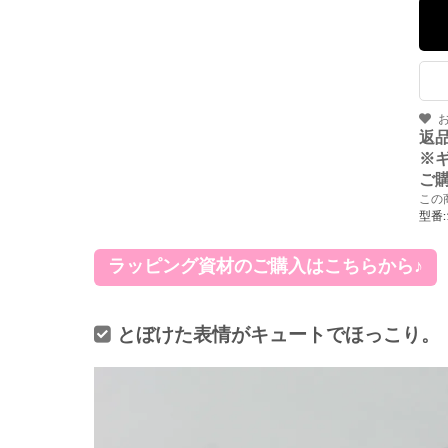
返
※
ご
この
型番:
ラッピング資材のご購入はこちらから♪
とぼけた表情がキュートでほっこり。