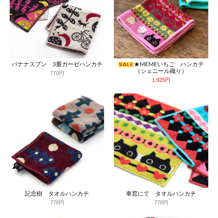
バナナスプン 3重ガーゼハンカチ
★MEMEいちご ハンカチ
（シェニール織り）
770円
1,925円
記念樹 タオルハンカチ
車窓にて タオルハンカチ
770円
770円