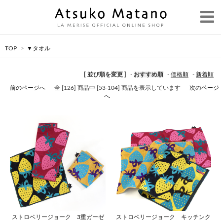
TOP
>
▼タオル
[ 並び順を変更 ]
-
おすすめ順
-
価格順
-
新着順
前のページへ
全 [126] 商品中 [53-104] 商品を表示しています
次のページ
へ
ストロベリージョーク 3重ガーゼ
ストロベリージョーク キッチンク