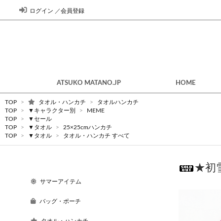
ログイン
／
会員登録
ATSUKO MATANO.JP
HOME
TOP
>
タオル・ハンカチ
>
タオルハンカチ
TOP
>
▼キャラクター別
>
MEME
TOP
>
▼セール
TOP
>
▼タオル
>
25×25cmハンカチ
TOP
>
▼タオル
>
タオル・ハンカチ すべて
★初
サマーアイテム
バッグ・ポーチ
タオル・ハンカチ