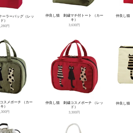
仲良し猫 刺繍マチ付トート （カー
仲良し猫 
クーラーバッグ（レッ
キ）
ド）
3,630円
5,280円
コスメポーチ （カー
仲良し猫 刺繍コスメポーチ （レッ
仲良し猫 
キ）
ド）
3,300円
3,300円