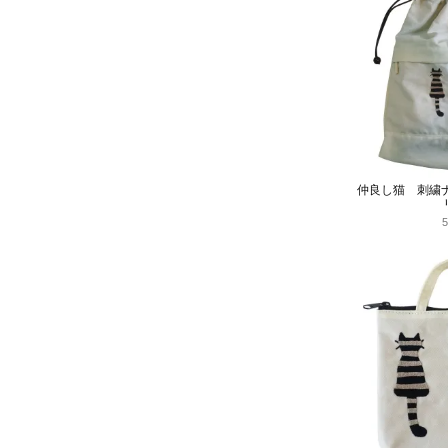
仲良し猫 刺繍