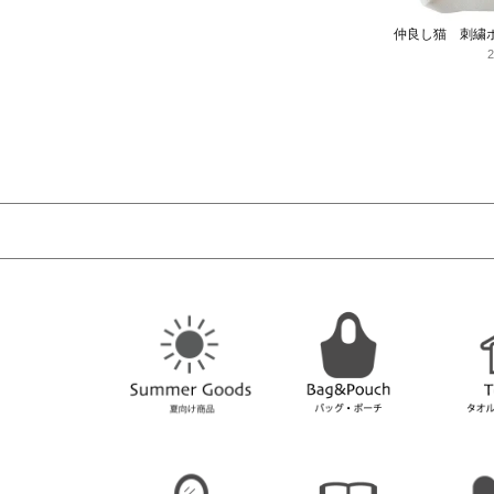
仲良し猫 刺繍