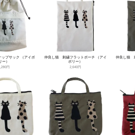
ナップサック （アイボ
仲良し猫 刺繍フラットポーチ （アイ
仲良し猫 
リー）
ボリー）
5,280円
2,640円