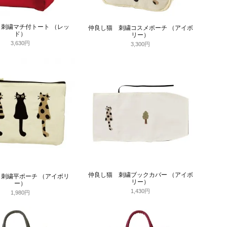
刺繍マチ付トート （レッ
仲良し猫 刺繍コスメポーチ （アイボ
ド）
リー）
3,630円
3,300円
仲良し猫 刺繍ブックカバー （アイボ
刺繍平ポーチ （アイボリ
リー）
ー）
1,430円
1,980円