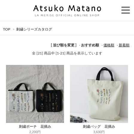
TOP
>
刺繍シリーズカタログ
[ 並び順を変更 ]
-
おすすめ順
-
価格順
-
新着順
全 [21] 商品中 [1-21] 商品を表示しています
刺繍ポーチ 花摘み
刺繍バッグ 花摘み
2,200円
3,630円