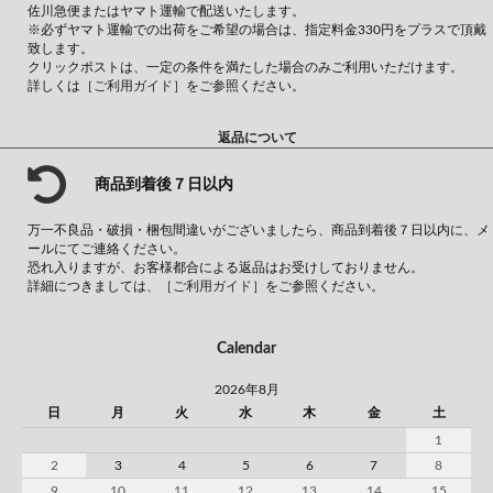
佐川急便またはヤマト運輸で配送いたします。
※必ずヤマト運輸での出荷をご希望の場合は、指定料金330円をプラスで頂戴
致します。
クリックポストは、一定の条件を満たした場合のみご利用いただけます。
詳しくは
［ご利用ガイド］
をご参照ください。
返品について
商品到着後７日以内
万一不良品・破損・梱包間違いがございましたら、商品到着後７日以内に、メ
ールにてご連絡ください。
恐れ入りますが、お客様都合による返品はお受けしておりません。
詳細につきましては、
［ご利用ガイド］
をご参照ください。
Calendar
2026年8月
日
月
火
水
木
金
土
1
2
3
4
5
6
7
8
9
10
11
12
13
14
15