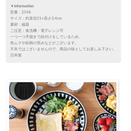
▼information
型番：2546
サイズ：約直径21×高さ3.4cm
素材：磁器
ご注意：食洗機・電子レンジ可
一つ一つ手描きで絵付けをしているため、
色ムラや絵柄の歪みなどがございます。
不良ではございませんので、商品の味としてお楽しみ下さい。
日本製