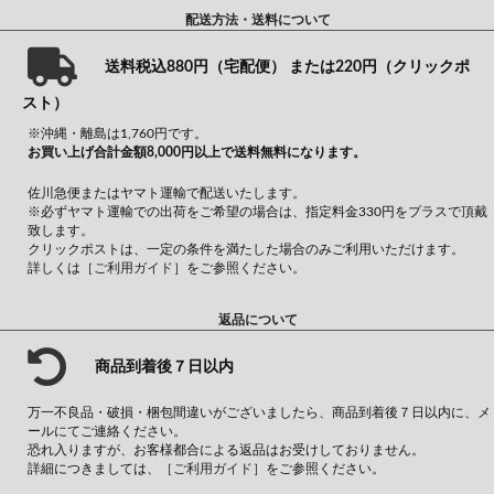
配送方法・送料について
送料税込880円（宅配便） または220円（クリックポ
スト）
※沖縄・離島は1,760円です。
お買い上げ合計金額8,000円以上で送料無料になります。
佐川急便またはヤマト運輸で配送いたします。
※必ずヤマト運輸での出荷をご希望の場合は、指定料金330円をプラスで頂戴
致します。
クリックポストは、一定の条件を満たした場合のみご利用いただけます。
詳しくは
［ご利用ガイド］
をご参照ください。
返品について
商品到着後７日以内
万一不良品・破損・梱包間違いがございましたら、商品到着後７日以内に、メ
ールにてご連絡ください。
恐れ入りますが、お客様都合による返品はお受けしておりません。
詳細につきましては、
［ご利用ガイド］
をご参照ください。