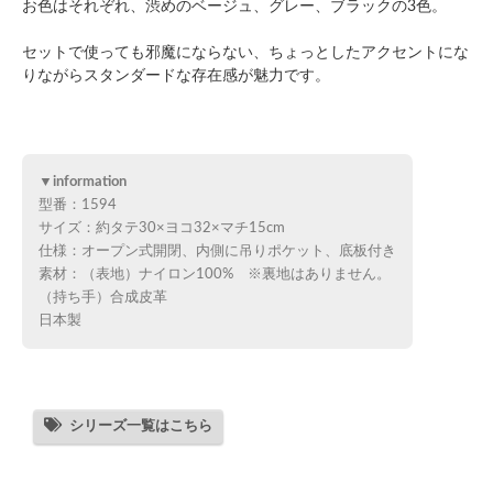
お色はそれぞれ、渋めのベージュ、グレー、ブラックの3色。
セットで使っても邪魔にならない、ちょっとしたアクセントにな
りながらスタンダードな存在感が魅力です。
▼information
型番：1594
サイズ：約タテ30×ヨコ32×マチ15cm
仕様：オープン式開閉、内側に吊りポケット、底板付き
素材：（表地）ナイロン100% ※裏地はありません。
（持ち手）合成皮革
日本製
シリーズ一覧はこちら