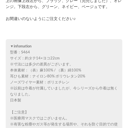
上の画像上段左から、ブラック、グレー（完売しました）、オレ
ンジ。下段左から、グリーン、ネイビー、ベージュです。
お間違いのないようにご注文ください♪
▼infomation
型番：S464
サイズ：約タテ14×ヨコ22cm
※寸法には多少の差異がございます。
本体素材：（表）麻100% / （裏）綿100%
耳ひも素材：ナイロン80% ポリウレタン20%
ノーズワイヤー素材：ポリエチレン
※以前は巾着が付属していましたが、今シリーズから巾着は無く
なりました。
日本製
【ご注意】
※医療用マスクではございません。
※有害な粉塵やガス等が発生する場所や、それを防ぐ目的での使