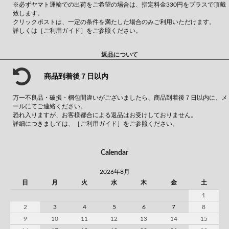
※必ずヤマト運輸での出荷をご希望の場合は、指定料金330円をプラスで頂戴
致します。
クリックポストは、一定の条件を満たした場合のみご利用いただけます。
詳しくは
［ご利用ガイド］
をご参照ください。
返品について
商品到着後７日以内
万一不良品・破損・梱包間違いがございましたら、商品到着後７日以内に、メ
ールにてご連絡ください。
恐れ入りますが、お客様都合による返品はお受けしておりません。
詳細につきましては、
［ご利用ガイド］
をご参照ください。
Calendar
2026年8月
日
月
火
水
木
金
土
1
2
3
4
5
6
7
8
9
10
11
12
13
14
15