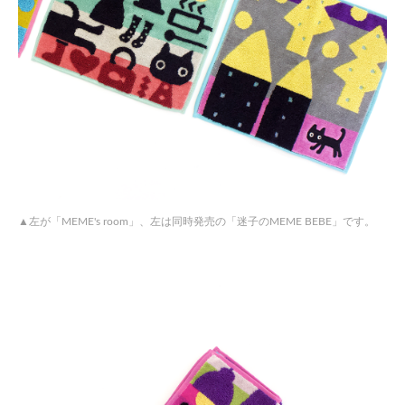
左が「MEME's room」、左は同時発売の「迷子のMEME BEBE」です。