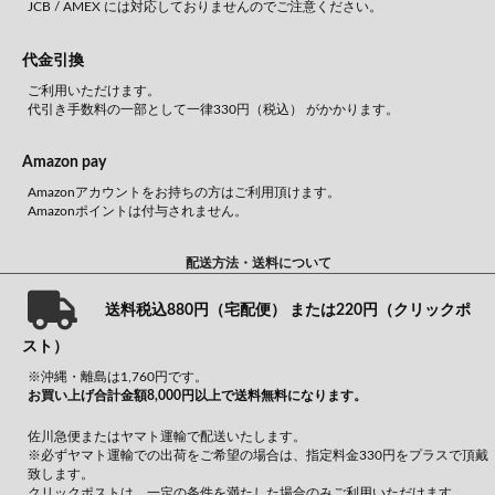
JCB / AMEX には対応しておりませんのでご注意ください。
代金引換
ご利用いただけます。
代引き手数料の一部として一律330円（税込） がかかります。
Amazon pay
Amazonアカウントをお持ちの方はご利用頂けます。
Amazonポイントは付与されません。
配送方法・送料について
送料税込880円（宅配便） または220円（クリックポ
スト）
※沖縄・離島は1,760円です。
お買い上げ合計金額8,000円以上で送料無料になります。
佐川急便またはヤマト運輸で配送いたします。
※必ずヤマト運輸での出荷をご希望の場合は、指定料金330円をプラスで頂戴
致します。
クリックポストは、一定の条件を満たした場合のみご利用いただけます。