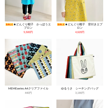
★どんぐり帽子 かっぽうエ
★どんぐり帽子 背付きエプ
プロン
ロン
5,500円
4,620円
MEMEseries A4クリアファイル
ゆるうさ シーチングバッグ
440円
3,190円