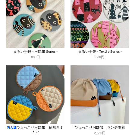
まるい手鏡 - MEME Series -
まるい手鏡 - Textile Series -
880円
880円
ひょっこりMEME 鍋敷きミ
ひょっこりMEME ランチ巾着
トン
2,530円