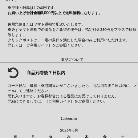
※沖縄・離島は1,760円です。
お買い上げ合計金額8,000円以上で送料無料になります。
佐川急便またはヤマト運輸で配送いたします。
※必ずヤマト運輸での出荷をご希望の場合は、指定料金330円をプラスで頂戴
致します。
クリックポストは、一定の条件を満たした場合のみご利用いただけます。
詳しくは
［ご利用ガイド］
をご参照ください。
返品について
商品到着後７日以内
万一不良品・破損・梱包間違いがございましたら、商品到着後７日以内に、メ
ールにてご連絡ください。
恐れ入りますが、お客様都合による返品はお受けしておりません。
詳細につきましては、
［ご利用ガイド］
をご参照ください。
Calendar
2026年8月
日
月
火
水
木
金
土